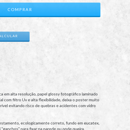
ALTERAR CEP
ALCULAR
 em alta resolução, papel glossy fotográfico laminado
l com filtro Uv e alta flexibilidade, deixa o poster muito
rível evitando risco de quebras e acidentes com vidro
restamento, ecologicamente correto, fundo em eucatex,
 "ganchos" para fixar na parede ou onde queira.