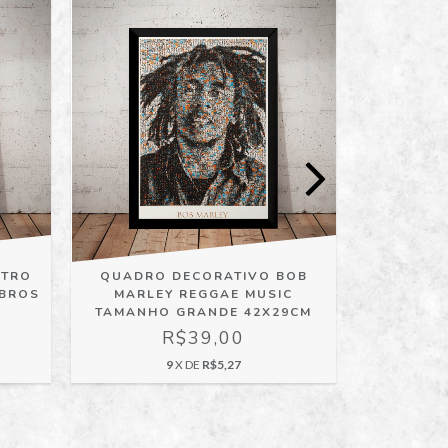
ETRO
QUADRO DECORATIVO BOB
INC
 BROS
MARLEY REGGAE MUSIC
DECOR
TAMANHO GRANDE 42X29CM
WEST
R$39,00
9
X DE
R$5,27