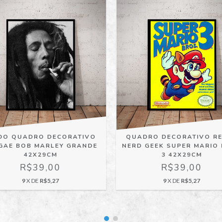
DO QUADRO DECORATIVO
QUADRO DECORATIVO R
GAE BOB MARLEY GRANDE
NERD GEEK SUPER MARIO
42X29CM
3 42X29CM
R$39,00
R$39,00
9
X DE
R$5,27
9
X DE
R$5,27