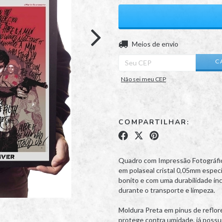
Entregas para o CEP:
Meios de envio
C
Não sei meu CEP
COMPARTILHAR:
Quadro com Impressão Fotográfica
em polaseal cristal 0,05mm especia
bonito e com uma durabilidade inc
durante o transporte e limpeza.
Moldura Preta em pinus de reflo
protege contra umidade, já possui