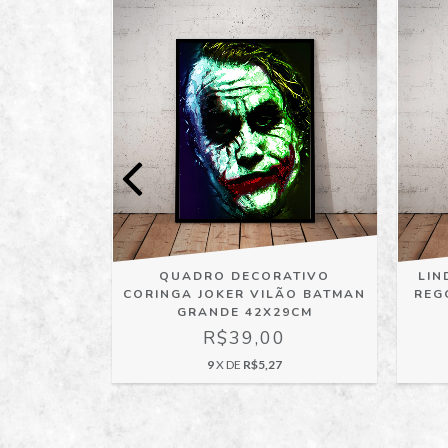
CORATIVO
QUADRO DECORATIVO
LIN
WARHOL
CORINGA JOKER VILÃO BATMAN
REG
42X29CM
GRANDE 42X29CM
0
R$39,00
9
X DE
R$5,27