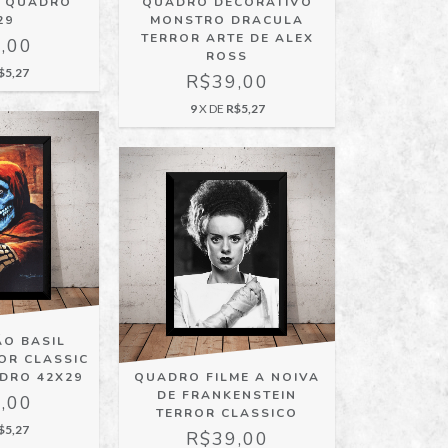
N QUADRO
QUADRO DECORATIVO
29
MONSTRO DRACULA
TERROR ARTE DE ALEX
,00
ROSS
$5,27
R$39,00
9
X DE
R$5,27
ÃO BASIL
OR CLASSIC
ADRO 42X29
QUADRO FILME A NOIVA
DE FRANKENSTEIN
,00
TERROR CLASSICO
$5,27
R$39,00