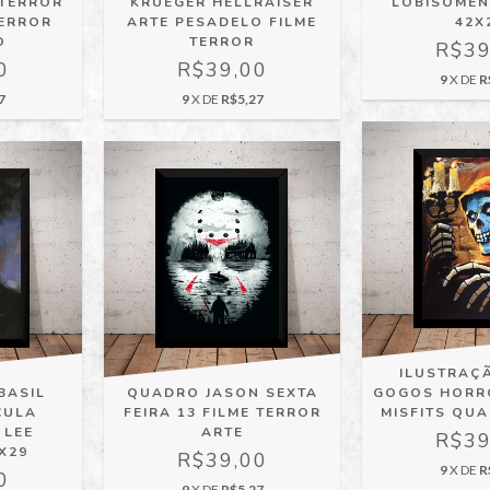
 TERROR
KRUEGER HELLRAISER
LOBISOME
ERROR
ARTE PESADELO FILME
42X
O
TERROR
R$39
0
R$39,00
9
X DE
R
7
9
X DE
R$5,27
ILUSTRAÇ
BASIL
QUADRO JASON SEXTA
GOGOS HORR
CULA
FEIRA 13 FILME TERROR
MISFITS QU
 LEE
ARTE
R$39
X29
R$39,00
9
X DE
R
0
9
X DE
R$5,27