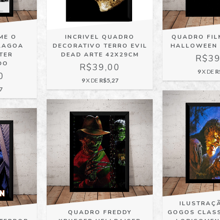
ME O
INCRIVEL QUADRO
QUADRO FIL
LAGOA
DECORATIVO TERRO EVIL
HALLOWEEN 
TER
DEAD ARTE 42X29CM
R$39
DO
R$39,00
9
X DE
R
0
9
X DE
R$5,27
7
ILUSTRAÇ
QUADRO FREDDY
GOGOS CLAS