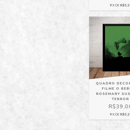
9
X DE
R$5,2
QUADRO DECO
FILME O BEB
ROSEMARY SU
TERROR
R$39,0
9
X DE
R$5,2