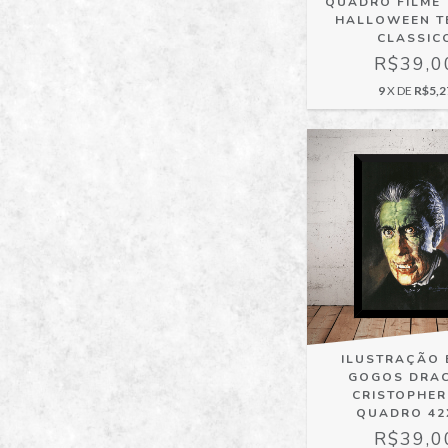
QUADRO FILME
HALLOWEEN T
CLASSIC
R$39,0
9
X DE
R$5,2
ILUSTRAÇÃO 
GOGOS DRA
CRISTOPHER
QUADRO 42
R$39,0