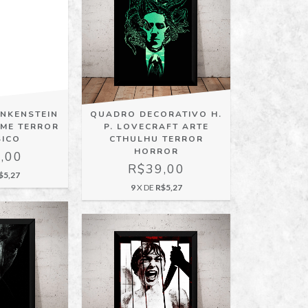
NKENSTEIN
QUADRO DECORATIVO H.
LME TERROR
P. LOVECRAFT ARTE
SICO
CTHULHU TERROR
HORROR
,00
R$39,00
$5,27
9
X DE
R$5,27