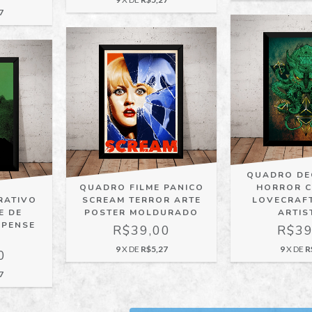
7
QUADRO DE
QUADRO FILME PANICO
HORROR 
RATIVO
SCREAM TERROR ARTE
LOVECRAF
E DE
POSTER MOLDURADO
ARTIS
SPENSE
R$39,00
R$39
9
X DE
R$5,27
9
X DE
R
0
7