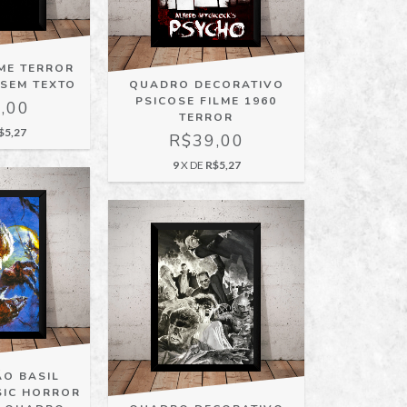
ME TERROR
SEM TEXTO
QUADRO DECORATIVO
PSICOSE FILME 1960
,00
TERROR
$5,27
R$39,00
9
X DE
R$5,27
ÃO BASIL
SIC HORROR