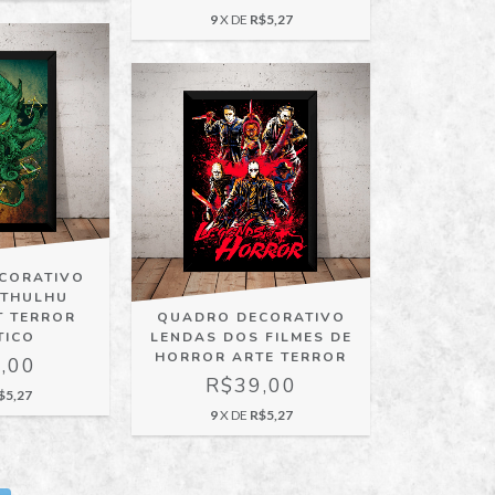
9
X DE
R$5,27
CORATIVO
CTHULHU
T TERROR
QUADRO DECORATIVO
TICO
LENDAS DOS FILMES DE
HORROR ARTE TERROR
,00
R$39,00
$5,27
9
X DE
R$5,27