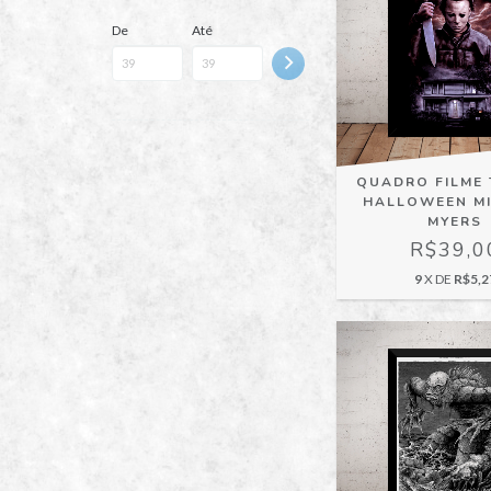
De
Até
QUADRO FILME
HALLOWEEN M
MYERS
R$39,0
9
X DE
R$5,2