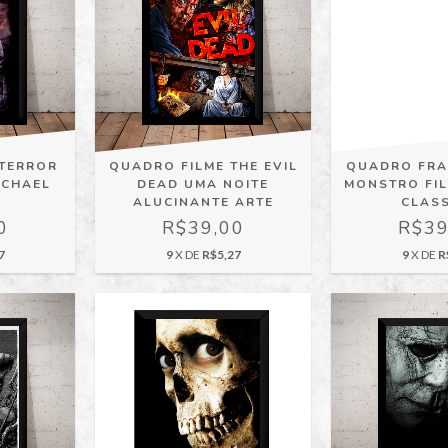
 TERROR
QUADRO FILME THE EVIL
QUADRO FRA
ICHAEL
DEAD UMA NOITE
MONSTRO FI
ALUCINANTE ARTE
CLAS
0
R$39,00
R$39
7
9
X DE
R$5,27
9
X DE
R