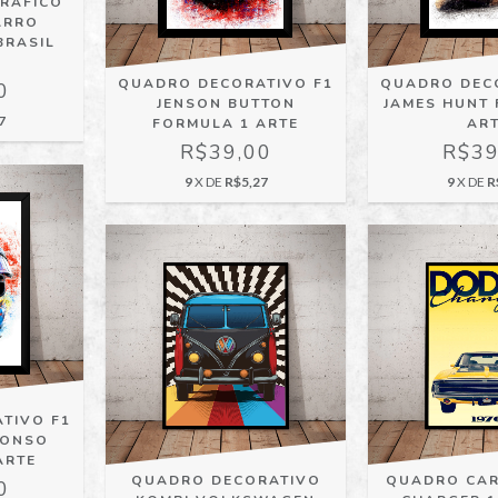
RAFICO
ARRO
BRASIL
M
QUADRO DECORATIVO F1
QUADRO DEC
0
JENSON BUTTON
JAMES HUNT
7
FORMULA 1 ARTE
AR
R$39,00
R$39
9
X DE
R$5,27
9
X DE
R
TIVO F1
LONSO
ARTE
QUADRO DECORATIVO
QUADRO CA
0