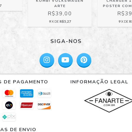
KOMBI VOLKSWAGEN
CHARGER 1
7
ARTE
POSTER CO
R$39,00
R$39
9
X DE
R$5,27
9
X DE
R
SIGA-NOS
S DE PAGAMENTO
INFORMAÇÃO LEGAL
AS DE ENVIO