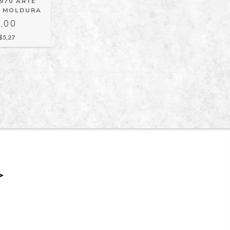
970 ARTE
M MOLDURA
,00
$5,27