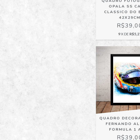
QUADRO FOTOG
OPALA SS C
CLASSICO DO 
42X29C
R$39,0
9
X DE
R$5,2
QUADRO DECORA
FERNANDO A
FORMULA 1 
R$39,0