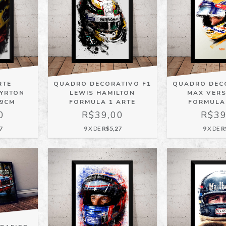
RTE
QUADRO DECORATIVO F1
QUADRO DEC
AYRTON
LEWIS HAMILTON
MAX VER
29CM
FORMULA 1 ARTE
FORMULA
0
R$39,00
R$39
7
9
X DE
R$5,27
9
X DE
R