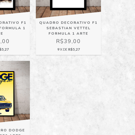
ORATIVO F1
QUADRO DECORATIVO F1
 FORMULA 1
SEBASTIAN VETTEL
TE
FORMULA 1 ARTE
,00
R$39,00
$5,27
9
X DE
R$5,27
RRO DODGE