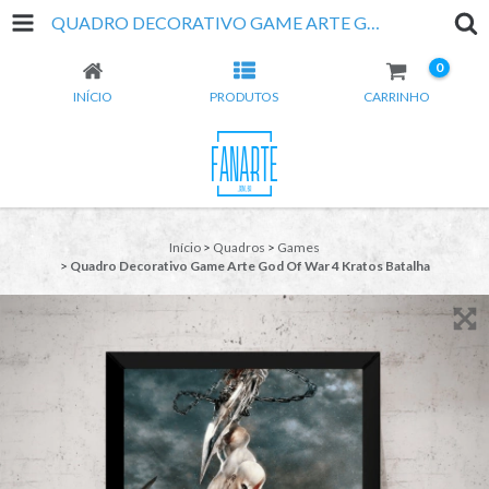
QUADRO DECORATIVO GAME ARTE GOD OF WAR 4 KRATOS BATALHA
0
INÍCIO
PRODUTOS
CARRINHO
Início
>
Quadros
>
Games
>
Quadro Decorativo Game Arte God Of War 4 Kratos Batalha