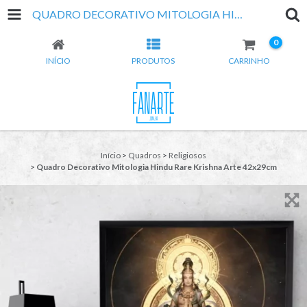
QUADRO DECORATIVO MITOLOGIA HINDU RARE KRISHNA ARTE 42X29CM
0
INÍCIO
PRODUTOS
CARRINHO
Início
>
Quadros
>
Religiosos
>
Quadro Decorativo Mitologia Hindu Rare Krishna Arte 42x29cm